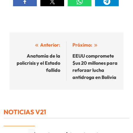
Navegación
Anterior:
Próximo:
de
Anatomía de la
EEUU compromete
policrisis y el Estado
$us 20 millones para
entradas
fallido
reforzar lucha
antidroga en Bolivia
NOTICIAS V21