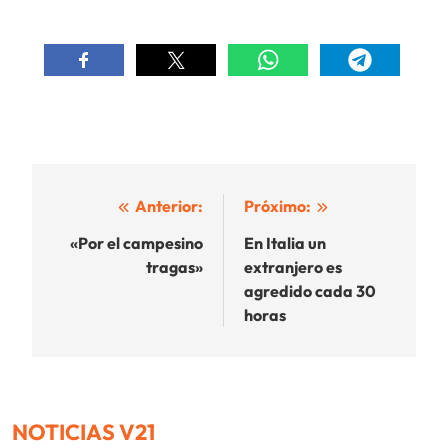
Navegación
Anterior:
Próximo:
de
«Por el campesino
En Italia un
tragas»
extranjero es
entradas
agredido cada 30
horas
NOTICIAS V21