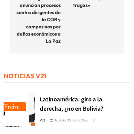
anuncian procesos
tragas»
entradas
contra dirigentes de
la COB y
campesinos por
daños económicos a
La Paz
NOTICIAS V21
Latinoamérica: giro a la
derecha, ¿no en Bolivia?
V21
6 DE AGOSTO DE 2026
0