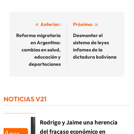
Navegación
Anterior:
Próximo:
de
Reforma migratoria
Desmontar el
en Argentina:
sistema de leyes
entradas
cambios en salud,
infames de la
educación y
dictadura boliviana
deportaciones
NOTICIAS V21
Rodrigo y Jaime una herencia
del fracaso económico en