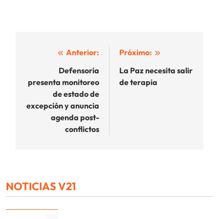
Navegación
Anterior:
Próximo:
de
Defensoría
La Paz necesita salir
presenta monitoreo
de terapia
entradas
de estado de
excepción y anuncia
agenda post-
conflictos
NOTICIAS V21