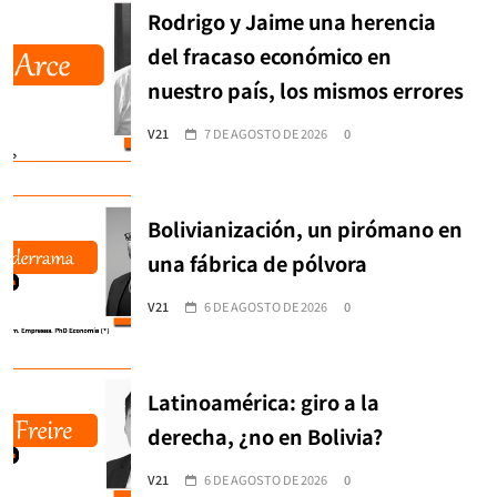
Rodrigo y Jaime una herencia
del fracaso económico en
nuestro país, los mismos errores
V21
7 DE AGOSTO DE 2026
0
Bolivianización, un pirómano en
una fábrica de pólvora
V21
6 DE AGOSTO DE 2026
0
Latinoamérica: giro a la
derecha, ¿no en Bolivia?
V21
6 DE AGOSTO DE 2026
0