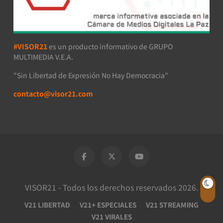
#VISOR21
es un producto informativo de GRUPO
MULTIMEDIA V.E.A.
"Sin Libertad de Expresión No Hay Democracia"
contacto@visor21.com
VISOR21 - Todos los derechos reservados 2026.
V21 LIBERTAD
V21+ ESPECIALES
V21 STREAMING
V21 VIRALES