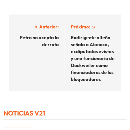
Navegación
Anterior:
Próximo:
de
Petro no acepta la
Exdirigente alteño
derrota
señala a Alanoca,
entradas
exdiputados evistas
y una funcionaria de
Dockweiler como
financiadores de los
bloqueadores
NOTICIAS V21