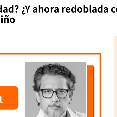
dad? ¿Y ahora redoblada c
tiño