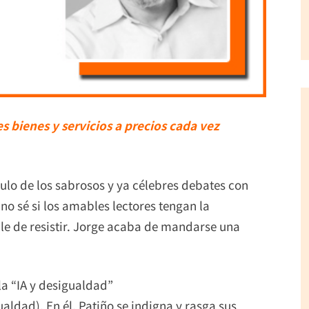
s bienes y servicios a precios cada vez
ulo de los sabrosos y ya célebres debates con
o sé si los amables lectores tengan la
le de resistir. Jorge acaba de mandarse una
la “IA y desigualdad”
ualdad). En él, Patiño se indigna y rasga sus