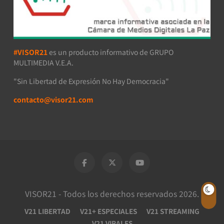
#VISOR21
es un producto informativo de GRUPO
MULTIMEDIA V.E.A.
"Sin Libertad de Expresión No Hay Democracia"
contacto@visor21.com
VISOR21 - Todos los derechos reservados 2026.
V21 LIBERTAD
V21+ ESPECIALES
V21 STREAMING
V21 VIRALES