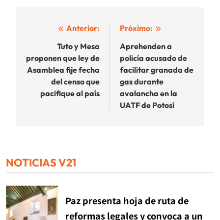
Navegación
Anterior:
Próximo:
de
Tuto y Mesa
Aprehenden a
proponen que ley de
policía acusado de
entradas
Asamblea fije fecha
facilitar granada de
del censo que
gas durante
pacifique al país
avalancha en la
UATF de Potosí
NOTICIAS V21
Paz presenta hoja de ruta de
reformas legales y convoca a un