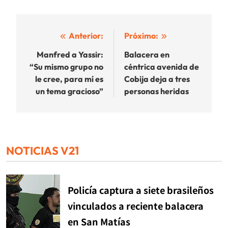
Navegación
Anterior:
Próximo:
de
Manfred a Yassir:
Balacera en
“Su mismo grupo no
céntrica avenida de
entradas
le cree, para mí es
Cobija deja a tres
un tema gracioso”
personas heridas
NOTICIAS V21
Policía captura a siete brasileños
vinculados a reciente balacera
en San Matías