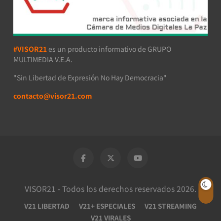
#VISOR21
es un producto informativo de GRUPO
MULTIMEDIA V.E.A.
"Sin Libertad de Expresión No Hay Democracia"
contacto@visor21.com
VISOR21 - Todos los derechos reservados 2026.
V21 LIBERTAD
V21+ ESPECIALES
V21 STREAMING
V21 VIRALES