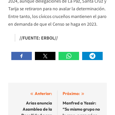
2024, aunque delegaciones de La Paz, Santa Cruz y
Tarija se retiraron para no avalar la determinación.
Entre tanto, los cívicos cruceños mantienen el paro
en demanda de que el Censo se haga en 2023.
//FUENTE: ERBOL//
Navegación
Anterior:
Próximo:
de
Arias anuncia
Manfred a Yassir:
Asamblea de la
“Su mismo grupo no
entradas