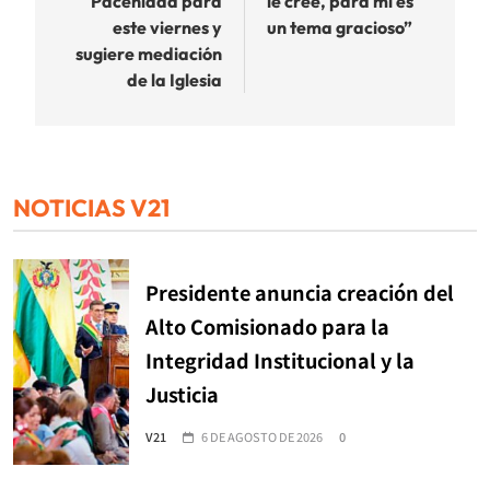
Paceñidad para
le cree, para mí es
este viernes y
un tema gracioso”
sugiere mediación
de la Iglesia
NOTICIAS V21
Presidente anuncia creación del
Alto Comisionado para la
Integridad Institucional y la
Justicia
V21
6 DE AGOSTO DE 2026
0