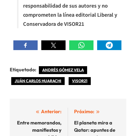
responsabilidad de sus autores y no
comprometen la línea editorial Liberal y
Conservadora de VISOR21
Etiquetado:
ANDRÉS GÓMEZ VELA
JUÁN CARLOS HUARACHI
VISOR21
Navegación
Anterior:
Próximo:
de
Entre memorandos,
El planeta mira a
manifiestos y
Qatar: apuntes de
entradas