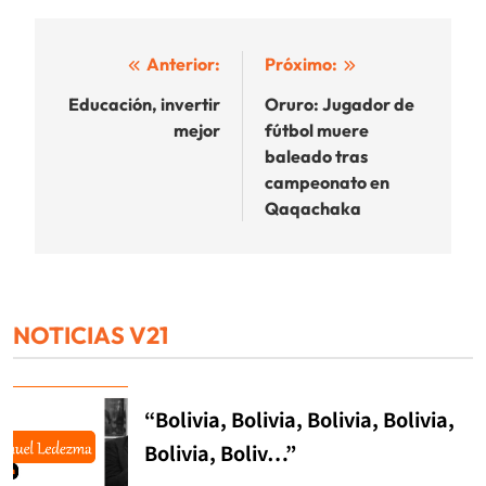
Navegación
Anterior:
Próximo:
de
Educación, invertir
Oruro: Jugador de
mejor
fútbol muere
entradas
baleado tras
campeonato en
Qaqachaka
NOTICIAS V21
“Bolivia, Bolivia, Bolivia, Bolivia,
Bolivia, Boliv…”