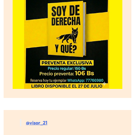
@visor_21