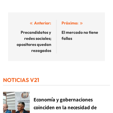
Navegación
Anterior:
Próximo:
de
Precandidatos y
El mercado no tiene
redes sociales;
fallas
entradas
opositores quedan
rezagados
NOTICIAS V21
Economía y gobernaciones
coinciden en la necesidad de