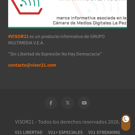
#VISOR21
es un producto informativo de GRUPO
MULTIMEDIA V.E.A.
"Sin Libertad de Expresión No Hay Democracia"
contacto@visor21.com
VISOR21 - Todos los derechos reservados 2026.
V21 LIBERTAD
V21+ ESPECIALES
V21 STREAMING