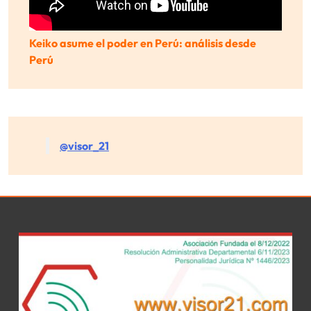
Keiko asume el poder en Perú: análisis desde
Perú
@visor_21