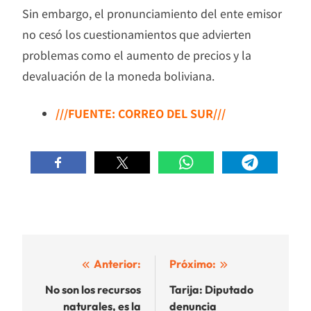
Sin embargo, el pronunciamiento del ente emisor
no cesó los cuestionamientos que advierten
problemas como el aumento de precios y la
devaluación de la moneda boliviana.
///FUENTE: CORREO DEL SUR///
Navegación
Anterior:
Próximo:
de
No son los recursos
Tarija: Diputado
naturales, es la
denuncia