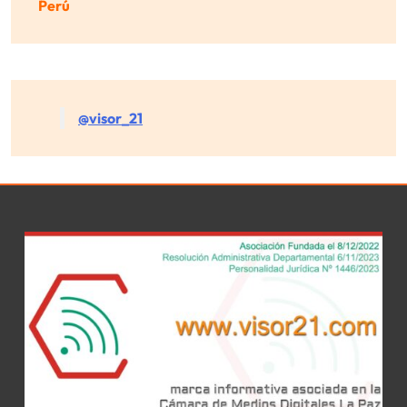
Perú
@visor_21