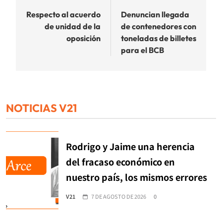
de
Respecto al acuerdo
Denuncian llegada
de unidad de la
de contenedores con
entradas
oposición
toneladas de billetes
para el BCB
NOTICIAS V21
Rodrigo y Jaime una herencia
del fracaso económico en
nuestro país, los mismos errores
V21
7 DE AGOSTO DE 2026
0