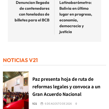
de
Denuncian llegada
Latinobarómetro:
de contenedores
Bolivia en último
entradas
con toneladas de
lugar en progreso,
billetes para el BCB
economía,
democracia y
justicia
NOTICIAS V21
Paz presenta hoja de ruta de
reformas legales y convoca a un
Gran Acuerdo Nacional
V21
6 DE AGOSTO DE 2026
0