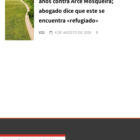
años contra Arce Mosqueira;
abogado dice que este se
encuentra «refugiado»
V21
4 DE AGOSTO DE 2026
0