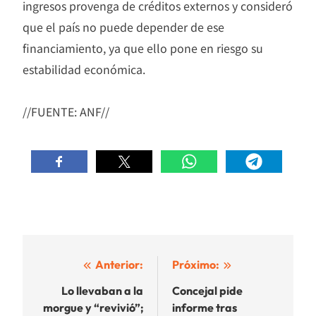
ingresos provenga de créditos externos y consideró
que el país no puede depender de ese
financiamiento, ya que ello pone en riesgo su
estabilidad económica.
//FUENTE: ANF//
Navegación
Anterior:
Próximo:
de
Lo llevaban a la
Concejal pide
morgue y “revivió”;
informe tras