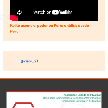
Keiko asume el poder en Perú: análisis desde
Perú
@visor_21