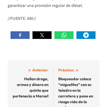
garantizar una provisión regular de diésel.
//FUENTE: ABI//
Navegación
Anterior:
Próximo:
de
Hallan droga,
Bloqueador coloca
armas y dinero en
“miguelitos” con su
entradas
quinta que
taladro en la
pertenecía a Marset
carretera y pone en
riesgo vida de la