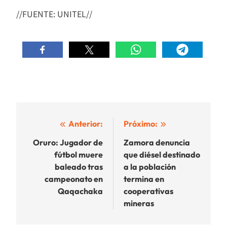
//FUENTE: UNITEL//
Navegación
Anterior:
Próximo:
de
Oruro: Jugador de
Zamora denuncia
fútbol muere
que diésel destinado
entradas
baleado tras
a la población
campeonato en
termina en
Qaqachaka
cooperativas
mineras