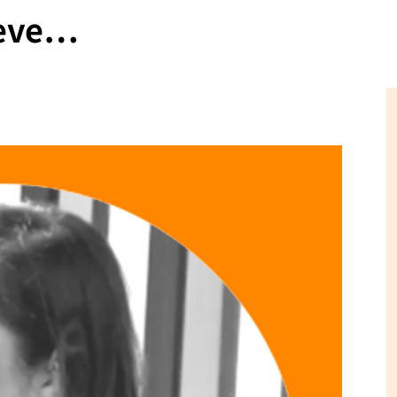
ueve…