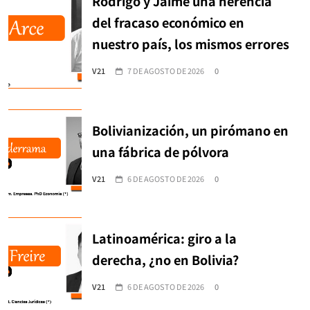
Rodrigo y Jaime una herencia
del fracaso económico en
nuestro país, los mismos errores
V21
7 DE AGOSTO DE 2026
0
Bolivianización, un pirómano en
una fábrica de pólvora
V21
6 DE AGOSTO DE 2026
0
Latinoamérica: giro a la
derecha, ¿no en Bolivia?
V21
6 DE AGOSTO DE 2026
0