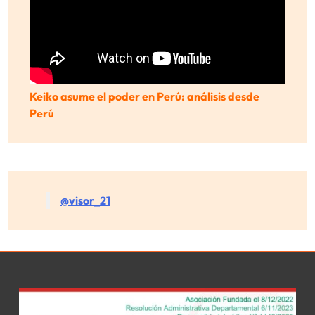
Keiko asume el poder en Perú: análisis desde
Perú
@visor_21