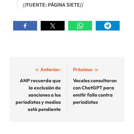
//FUENTE: PÁGINA SIETE//
Navegación
Anterior:
Próximo:
de
ANP recuerda que
Vocales consultaron
la exclusión de
con ChatGPT para
entradas
sanciones a los
emitir fallo contra
periodistas y medios
periodistas
está pendiente