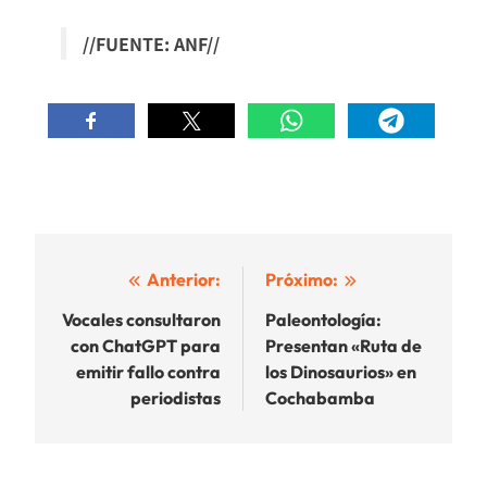
//FUENTE: ANF//
Navegación
Anterior:
Próximo:
de
Vocales consultaron
Paleontología:
con ChatGPT para
Presentan «Ruta de
entradas
emitir fallo contra
los Dinosaurios» en
periodistas
Cochabamba