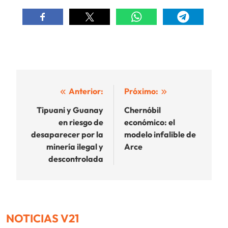
Navegación
Anterior:
Próximo:
de
Tipuani y Guanay
Chernóbil
en riesgo de
económico: el
entradas
desaparecer por la
modelo infalible de
minería ilegal y
Arce
descontrolada
NOTICIAS V21