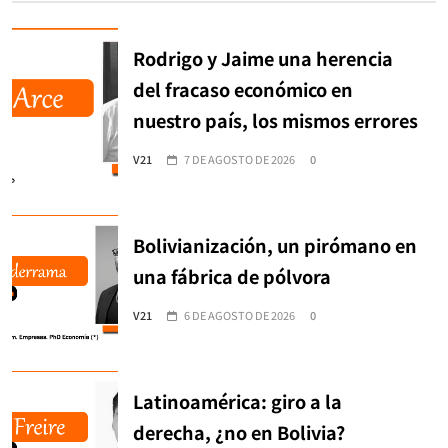
Rodrigo y Jaime una herencia
del fracaso económico en
nuestro país, los mismos errores
V21
7 DE AGOSTO DE 2026
0
Bolivianización, un pirómano en
una fábrica de pólvora
V21
6 DE AGOSTO DE 2026
0
Latinoamérica: giro a la
derecha, ¿no en Bolivia?