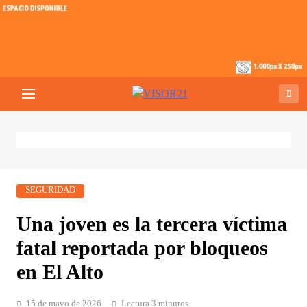
Saltar
al
contenido
VISOR21
Periodismo Y Libertad
SEGURIDAD
Una joven es la tercera víctima
fatal reportada por bloqueos
en El Alto
15 de mayo de 2026
Lectura 3 minutos