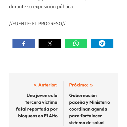
durante su exposición pública.
//FUENTE: EL PROGRESO//
Navegación
Anterior:
Próximo:
de
Una joven es la
Gobernación
tercera víctima
paceña y Ministerio
entradas
fatal reportada por
coordinan agenda
bloqueos en El Alto
para fortalecer
sistema de salud