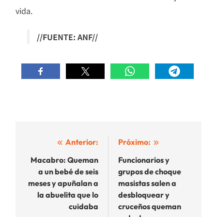
vida.
//FUENTE: ANF//
Navegación
Anterior:
Próximo:
de
Macabro: Queman
Funcionarios y
a un bebé de seis
grupos de choque
entradas
meses y apuñalan a
masistas salen a
la abuelita que lo
desbloquear y
cuidaba
cruceños queman