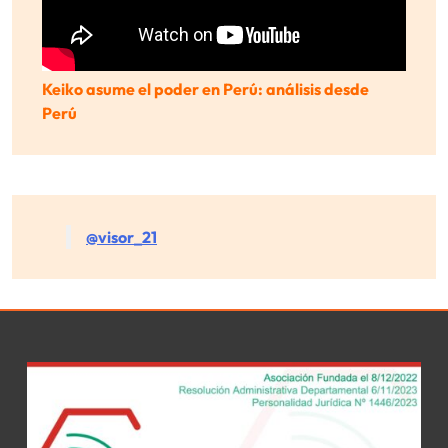
Keiko asume el poder en Perú: análisis desde
Perú
@visor_21