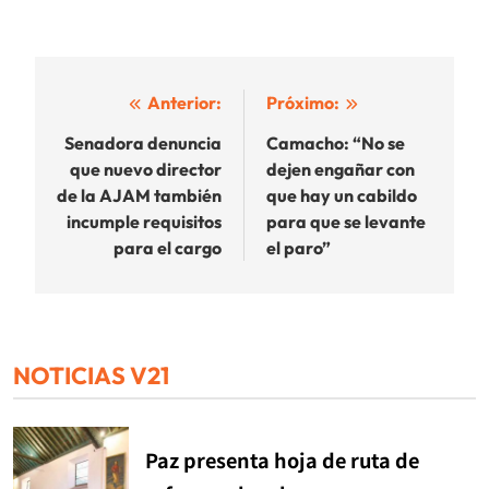
Navegación
Anterior:
Próximo:
de
Senadora denuncia
Camacho: “No se
que nuevo director
dejen engañar con
entradas
de la AJAM también
que hay un cabildo
incumple requisitos
para que se levante
para el cargo
el paro”
NOTICIAS V21
Paz presenta hoja de ruta de