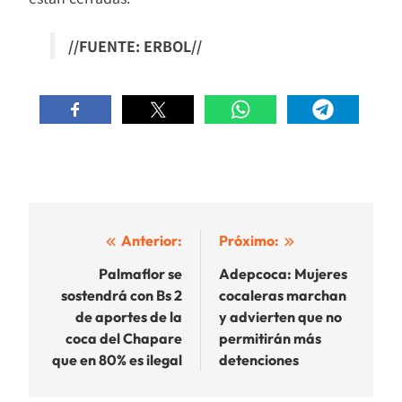
//FUENTE: ERBOL//
Navegación
Anterior:
Próximo:
de
Palmaflor se
Adepcoca: Mujeres
sostendrá con Bs 2
cocaleras marchan
entradas
de aportes de la
y advierten que no
coca del Chapare
permitirán más
que en 80% es ilegal
detenciones