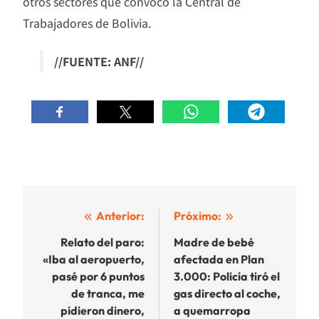
otros sectores que convocó la Central de
Trabajadores de Bolivia.
//FUENTE: ANF//
Navegación
Anterior:
Próximo:
de
Relato del paro:
Madre de bebé
«Iba al aeropuerto,
afectada en Plan
entradas
pasé por 6 puntos
3.000: Policía tiró el
de tranca, me
gas directo al coche,
pidieron dinero,
a quemarropa