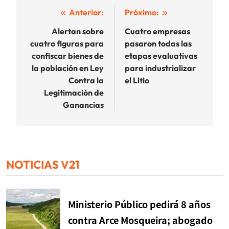
Navegación
Anterior:
Próximo:
de
Alertan sobre
Cuatro empresas
cuatro figuras para
pasaron todas las
entradas
confiscar bienes de
etapas evaluativas
la población en Ley
para industrializar
Contra la
el Litio
Legitimación de
Ganancias
NOTICIAS V21
Ministerio Público pedirá 8 años
contra Arce Mosqueira; abogado