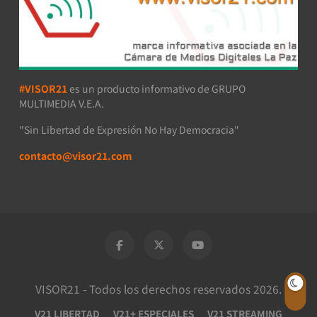
#VISOR21
es un producto informativo de GRUPO
MULTIMEDIA V.E.A.
"Sin Libertad de Expresión No Hay Democracia"
contacto@visor21.com
VISOR21 - Todos los derechos reservados 2026.
V21 LIBERTAD
V21+ ESPECIALES
V21 STREAMING