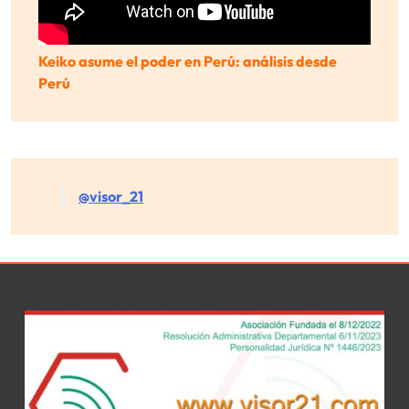
Keiko asume el poder en Perú: análisis desde
Perú
@visor_21