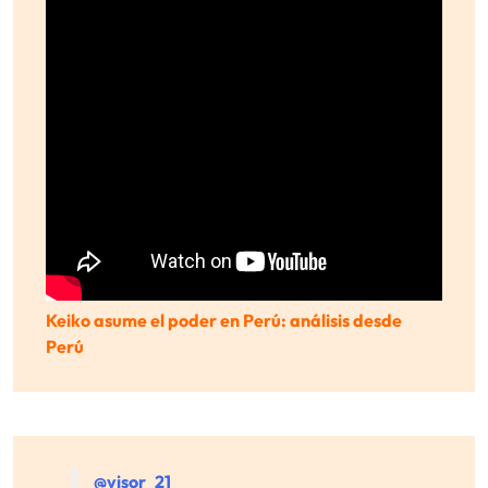
Keiko asume el poder en Perú: análisis desde
Perú
@visor_21