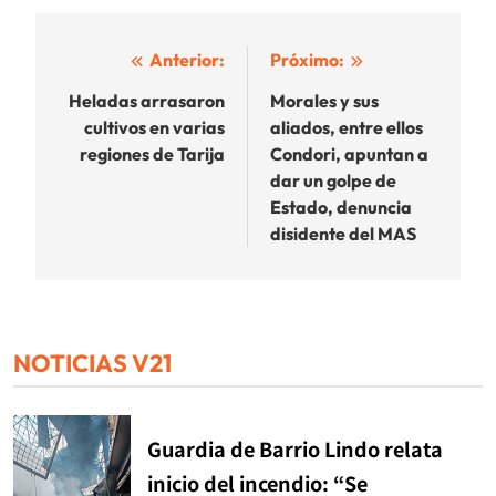
Navegación
Anterior:
Próximo:
de
Heladas arrasaron
Morales y sus
cultivos en varias
aliados, entre ellos
entradas
regiones de Tarija
Condori, apuntan a
dar un golpe de
Estado, denuncia
disidente del MAS
NOTICIAS V21
Guardia de Barrio Lindo relata
inicio del incendio: “Se