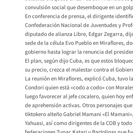
convulsión social que desemboque en un golp
En conferencia de prensa, el dirigente identi
Confederación Nacional de Juventudes y Prof
diputado de alianza Libre, Edgar Zegarra, dijo
sede de la célula Evo Pueblo en Miraflores, do
gobierno hasta lograr la renuncia del preside
El plan, según dijo Cuba, es que estos bloqu
su precio, crezca el malestar contra el Gobier
La reunión en Miraflores, explicó Cuba, tuvo l
Condori quien está «codo a codo» con Morales 
luego favorecer al jefe cocalero, quien hoy en
de aprehensión activas. Otros personajes que 
tiktokero alteño Gabriel Mamani «El Mamani»,
Yahuasi, así como dirigentes de la COB y todo
federaciones Tupac Katari y Bartolinas que f