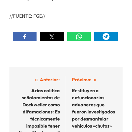
//FUENTE: FGE//
Navegación
Anterior:
Próximo:
de
Arias califica
Restituyen a
señalamientos de
exfuncionarios
entradas
Dockweiler como
aduaneros que
difamaciones: Es
fueron investigados
técnicamente
por desmantelar
imposible tener
vehículos «chutos»