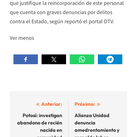
que justifique la reincorporación de este personal
que cuenta con graves denuncias por delitos
contra el Estado, según reportó el portal DTV.
Ver menos
Navegación
Anterior:
Próximo:
de
Potosí: investigan
Alianza Unidad
abandono de recién
denuncia
entradas
nacida en
amedrentamiento y