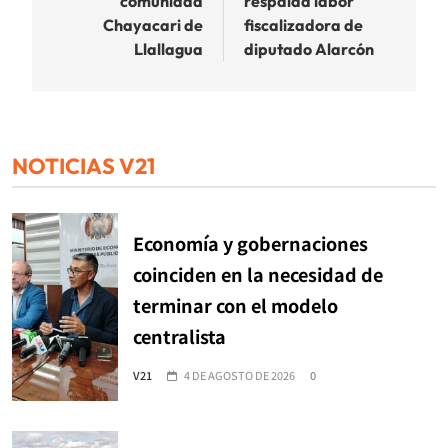
comunidad
respalda labor
Chayacari de
fiscalizadora de
Llallagua
diputado Alarcón
NOTICIAS V21
Economía y gobernaciones
coinciden en la necesidad de
terminar con el modelo
centralista
V21
4 DE AGOSTO DE 2026
0