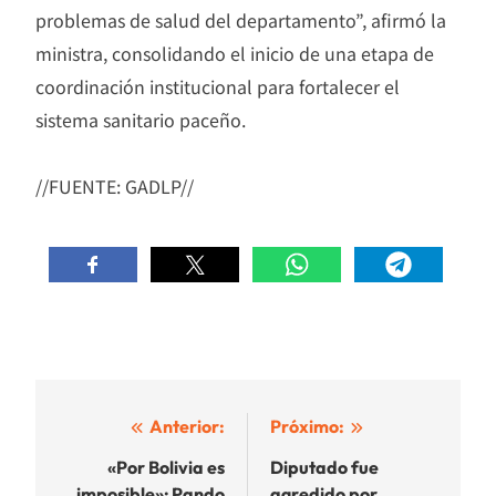
problemas de salud del departamento”, afirmó la
ministra, consolidando el inicio de una etapa de
coordinación institucional para fortalecer el
sistema sanitario paceño.
//FUENTE: GADLP//
Navegación
Anterior:
Próximo:
de
«Por Bolivia es
Diputado fue
imposible»; Pando
agredido por