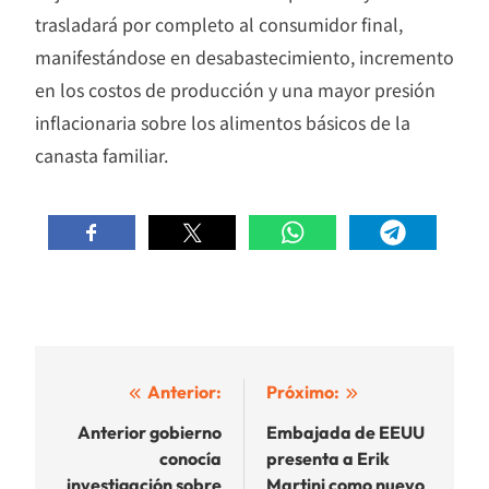
trasladará por completo al consumidor final,
manifestándose en desabastecimiento, incremento
en los costos de producción y una mayor presión
inflacionaria sobre los alimentos básicos de la
canasta familiar.
Navegación
Anterior:
Próximo:
de
Anterior gobierno
Embajada de EEUU
conocía
presenta a Erik
entradas
investigación sobre
Martini como nuevo