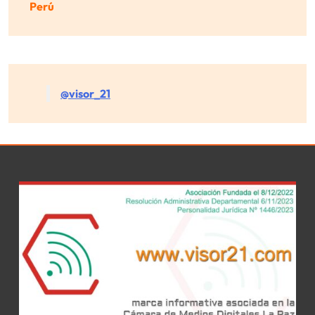
Perú
@visor_21