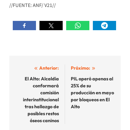
//FUENTE: ANF/ V21//
Navegación
Anterior:
Próximo:
de
El Alto: Alcaldía
PIL operó apenas al
conformará
25% de su
entradas
comisión
producción en mayo
interinstitucional
por bloqueos en El
tras hallazgo de
Alto
posibles restos
óseos caninos