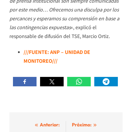
de prensa institucional son siempre comunicadas
por este medio… Ofrecemos una disculpa por los
percances y esperamos su comprensión en base a
las contingencias expuestas
«, explicó el
responsable de difusión del TSE, Marcio Ortiz.
///FUENTE: ANP – UNIDAD DE
MONITOREO///
Navegación
Anterior:
Próximo: