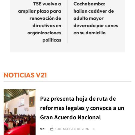
de
TSE vuelve a
Cochabamba:
ampliar plazo para
hallan cadáver de
entradas
renovación de
adulto mayor
directivas en
devorado por canes
organizaciones
en su domicilio
políticas
NOTICIAS V21
Paz presenta hoja de ruta de
reformas legales y convoca a un
Gran Acuerdo Nacional
V21
6 DE AGOSTO DE 2026
0