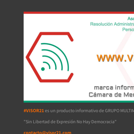
#VISOR21
es un producto informativo de GRUPO MULTIM
"Sin Libertad de Expresión No Hay Democracia"
contacto@visor21.com