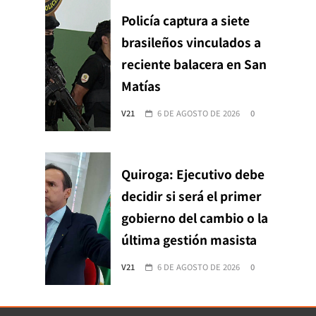
Policía captura a siete
brasileños vinculados a
reciente balacera en San
Matías
V21
6 DE AGOSTO DE 2026
0
Quiroga: Ejecutivo debe
decidir si será el primer
gobierno del cambio o la
última gestión masista
V21
6 DE AGOSTO DE 2026
0