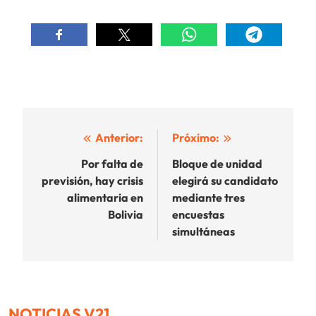
Navegación
Anterior:
Próximo:
de
Por falta de
Bloque de unidad
previsión, hay crisis
elegirá su candidato
entradas
alimentaria en
mediante tres
Bolivia
encuestas
simultáneas
NOTICIAS V21