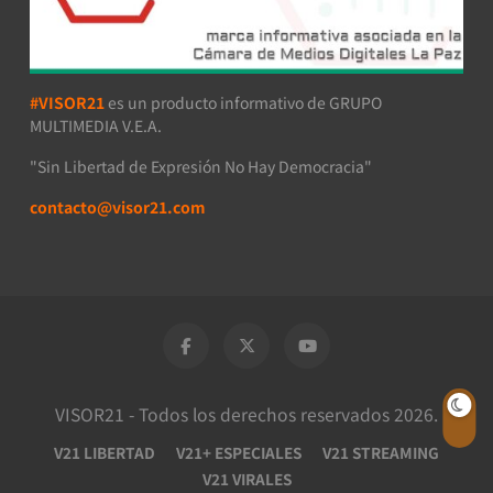
#VISOR21
es un producto informativo de GRUPO
MULTIMEDIA V.E.A.
"Sin Libertad de Expresión No Hay Democracia"
contacto@visor21.com
VISOR21 - Todos los derechos reservados 2026.
V21 LIBERTAD
V21+ ESPECIALES
V21 STREAMING
V21 VIRALES