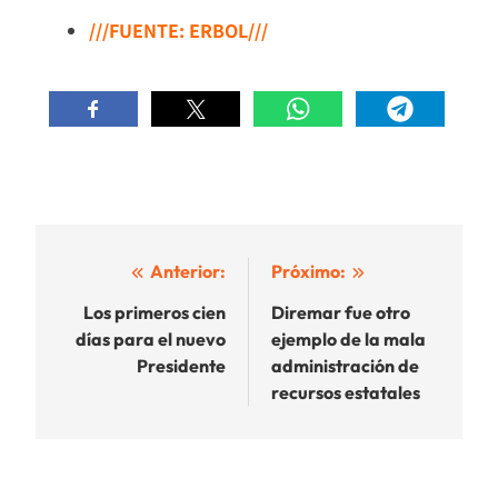
///FUENTE: ERBOL///
Navegación
Anterior:
Próximo:
de
Los primeros cien
Diremar fue otro
días para el nuevo
ejemplo de la mala
entradas
Presidente
administración de
recursos estatales