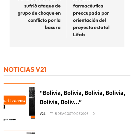
sufrió ataque de
farmacéutica
entradas
grupo de choque en
preocupada por
conflicto por la
orientación del
basura
proyecto estatal
Lifab
NOTICIAS V21
“Bolivia, Bolivia, Bolivia, Bolivia,
Bolivia, Boliv…”
V21
5 DE AGOSTO DE 2026
0