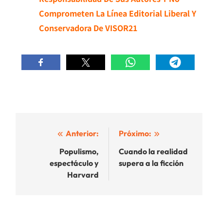
Comprometen La Línea Editorial Liberal Y
Conservadora De VISOR21
Navegación
Anterior:
Próximo:
de
Populismo,
Cuando la realidad
espectáculo y
supera a la ficción
entradas
Harvard