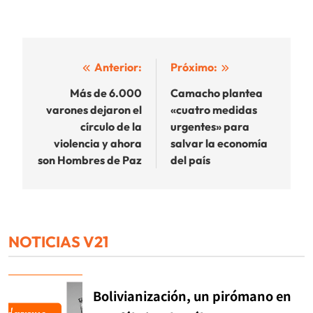
Navegación
Anterior:
Próximo:
de
Más de 6.000
Camacho plantea
varones dejaron el
«cuatro medidas
entradas
círculo de la
urgentes» para
violencia y ahora
salvar la economía
son Hombres de Paz
del país
NOTICIAS V21
Bolivianización, un pirómano en